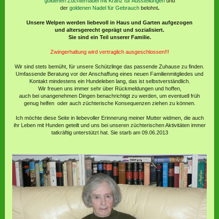
goldenen Züchternadel mit Kranz
für Ausstellungen
und
der
goldenen Nadel für Gebrauch
belohnt
.
Unsere Welpen werden liebevoll in Haus und Garten aufgezogen
und altersgerecht geprägt und sozialisiert.
Sie sind ein Teil unserer Familie.
Zwingerhaltung wird vertraglich ausgeschlossen!!!
Wir sind stets bemüht, für unsere Schützlinge das passende Zuhause zu finden.
Umfassende Beratung vor der Anschaffung eines neuen Familienmitgliedes und
Kontakt mindestens ein Hundeleben lang, das ist selbstverständlich.
Wir freuen uns immer sehr über Rückmeldungen und hoffen,
auch bei unangenehmen Dingen benachrichtigt zu werden, um eventuell früh
genug helfen oder auch züchterische Konsequenzen ziehen zu können.
Ich möchte diese Seite in liebevoller Erinnerung meiner Mutter widmen, die auch
ihr Leben mit Hunden geteilt und uns bei unseren züchterischen Aktivitäten immer
tatkräftig unterstützt hat. Sie starb am 09.06.2013