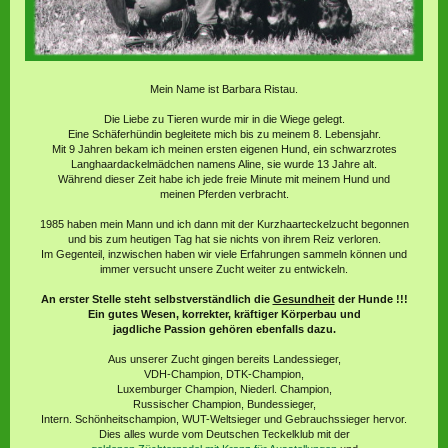
Mein Name ist Barbara Ristau.
Die Liebe zu Tieren wurde mir in die Wiege gelegt.
Eine Schäferhündin begleitete mich bis zu meinem 8. Lebensjahr.
Mit 9 Jahren bekam ich meinen ersten eigenen Hund, ein schwarzrotes
Langhaardackelmädchen namens Aline, sie wurde 13 Jahre alt.
Während dieser Zeit habe ich jede freie Minute mit meinem Hund und
meinen Pferden verbracht.
1985 haben mein Mann und ich dann mit der Kurzhaarteckelzucht begonnen
und bis zum heutigen Tag hat sie nichts von ihrem Reiz verloren.
Im Gegenteil, inzwischen haben wir viele Erfahrungen sammeln können und
immer versucht unsere Zucht weiter zu entwickeln.
An erster Stelle steht selbstverständlich die
Gesundheit
der Hunde !!!
Ein gutes Wesen, korrekter, kräftiger Körperbau und
jagdliche Passion gehören ebenfalls dazu.
Aus unserer Zucht gingen bereits Landessieger,
VDH-Champion, DTK-Champion,
Luxemburger Champion, Niederl. Champion,
Russischer Champion, Bundessieger,
Intern. Schönheitschampion, WUT-Weltsieger und Gebrauchssieger hervor.
Dies alles wurde vom Deutschen Teckelklub mit der