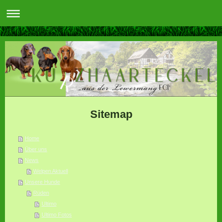
Sitemap
Home
Über uns
News
Welpen Aktuell
Unsere Hunde
Rüden
Ultimo
Ultimo Fotos