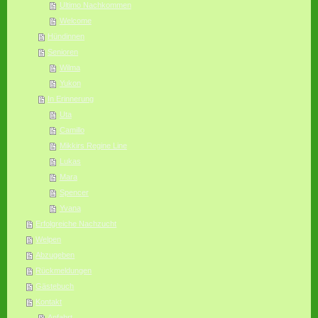
Ultimo Nachkommen
Welcome
Hündinnen
Senioren
Wilma
Yukon
In Erinnerung
Uta
Camillo
Mikkirs Regine Line
Lukas
Mara
Spencer
Yvana
Erfolgreiche Nachzucht
Welpen
Abzugeben
Rückmeldungen
Gästebuch
Kontakt
Anfahrt