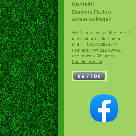
Kontakt:
Barbara Ristau
42659 Solingen
Wir freuen uns auf Ihren Anruf
und sind erreichbar unter
Mobil:
0152 53675847
Festnetz:
+49 212 499423
oder nutzen Sie unser
Kontaktformular
.