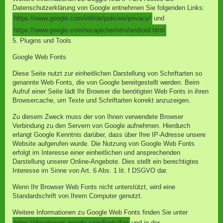
Datenschutzerklärung von Google entnehmen Sie folgenden Links:
https://www.google.com/intl/de/policies/privacy/
und
https://www.google.com/recaptche/intro/android.html
5. Plugins und Tools
Google Web Fonts
Diese Seite nutzt zur einheitlichen Darstellung von Schriftarten so
genannte Web Fonts, die von Google bereitgestellt werden. Beim
Aufruf einer Seite lädt Ihr Browser die benötigten Web Fonts in ihren
Browsercache, um Texte und Schriftarten korrekt anzuzeigen.
Zu diesem Zweck muss der von Ihnen verwendete Browser
Verbindung zu den Servern von Google aufnehmen. Hierdurch
erlangt Google Kenntnis darüber, dass über Ihre IP-Adresse unsere
Website aufgerufen wurde. Die Nutzung von Google Web Fonts
erfolgt im Interesse einer einheitlichen und ansprechenden
Darstellung unserer Online-Angebote. Dies stellt ein berechtigtes
Interesse im Sinne von Art. 6 Abs. 1 lit. f DSGVO dar.
Wenn Ihr Browser Web Fonts nicht unterstützt, wird eine
Standardschrift von Ihrem Computer genutzt.
Weitere Informationen zu Google Web Fonts finden Sie unter
https://developers.google.com/fonts/fap
und in der