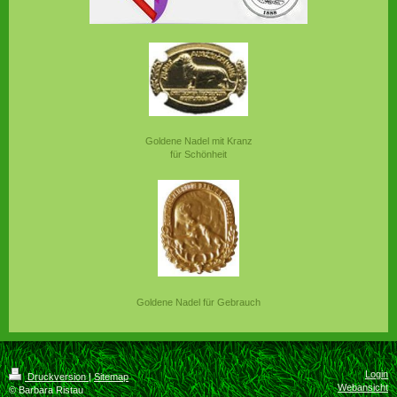
Goldene Nadel mit Kranz
für Schönheit
Goldene Nadel für Gebrauch
Login
Druckversion
|
Sitemap
Webansicht
© Barbara Ristau