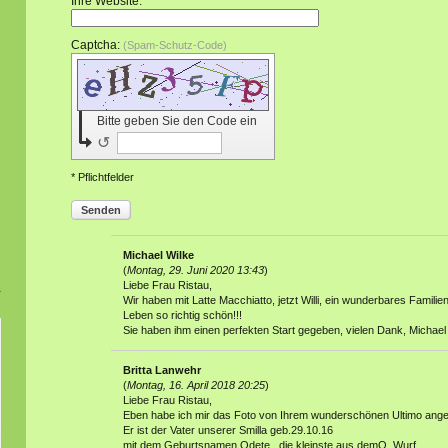
Ihre Website:
Captcha:
(Spam-Schutz-Code)
Bitte geben Sie den Code ein
↺
* Pflichtfelder
Senden
Michael Wilke
(
Montag, 29. Juni 2020 13:43
)
Liebe Frau Ristau,
Wir haben mit Latte Macchiatto, jetzt Willi, ein wunderbares Famili
Leben so richtig schön!!!
Sie haben ihm einen perfekten Start gegeben, vielen Dank, Michael
Britta Lanwehr
(
Montag, 16. April 2018 20:25
)
Liebe Frau Ristau,
Eben habe ich mir das Foto von Ihrem wunderschönen Ultimo ang
Er ist der Vater unserer Smilla geb.29.10.16
mit dem Geburtsnamen Odete., die kleinste aus demO_Wurf.