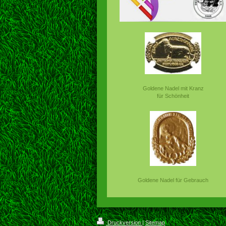
Goldene Nadel mit Kranz
für Schönheit
Goldene Nadel für Gebrauch
Druckversion
|
Sitemap