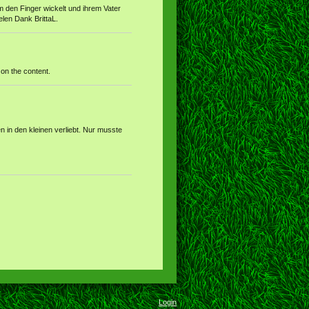
 den Finger wickelt und ihrem Vater
elen Dank BrittaL.
 on the content.
in den kleinen verliebt. Nur musste
Login